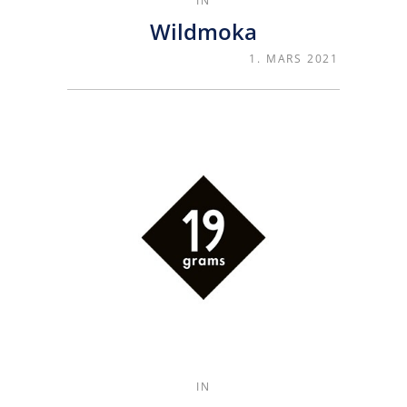
IN
Wildmoka
1. MARS 2021
IN