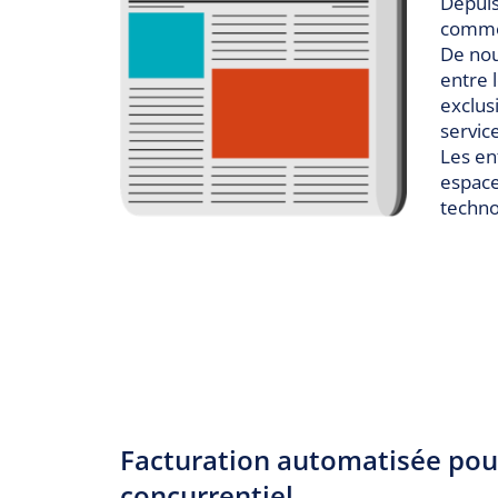
Depuis
commer
De nou
entre 
exclus
servic
Les en
espace
techno
Facturation automatisée pou
concurrentiel