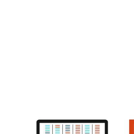
JustOn offre des s