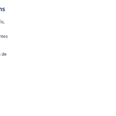
ns
is,
ntes
s de