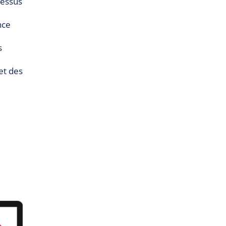
cessus
nce
s
et des