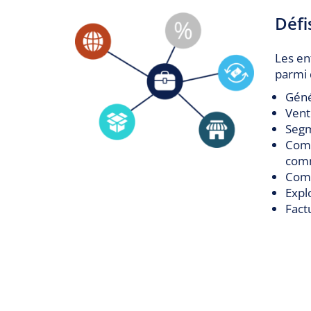
Défi
Les en
parmi d
Géné
Vente
Segm
Comb
com
Comp
Expl
Factu