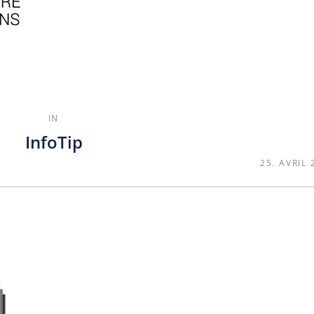
ement
prochement automatique des
ements
IN
InfoTip
25. AVRIL 