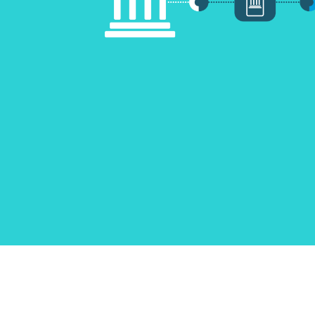
Renseignement de solvabilité
pai
SCHUFA
Rap
Renseignement de solvabilité
pai
SCHUFA B2B
Renseignement de solvabilité
SCHUFA B2C