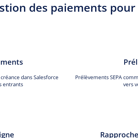
estion des paiements pour
ements
Pré
 créance dans Salesforce
Prélèvements SEPA comme 
s entrants
vers 
igne
Rapproche