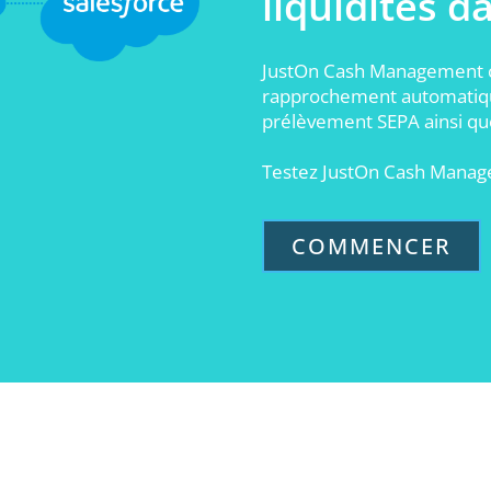
liquidités d
ement
prochement automatique des
JustOn Cash Management co
rapprochement automatiqu
ements
prélèvement SEPA ainsi que
Testez JustOn Cash Manag
COMMENCER