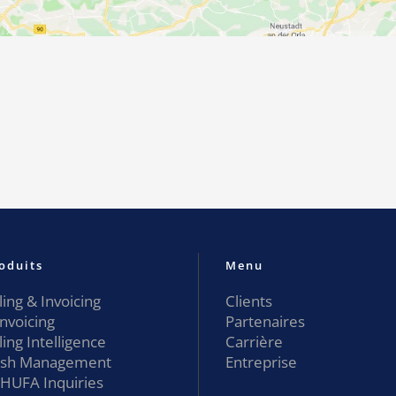
oduits
Menu
lling & Invoicing
Clients
Invoicing
Partenaires
lling Intelligence
Carrière
sh Management
Entreprise
HUFA Inquiries