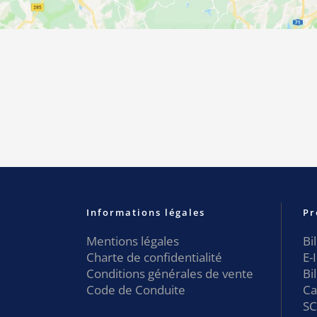
Informations légales
Pr
Mentions légales
Bi
Charte de confidentialité
E-
Conditions générales de vente
Bi
Code de Conduite
Ca
SC