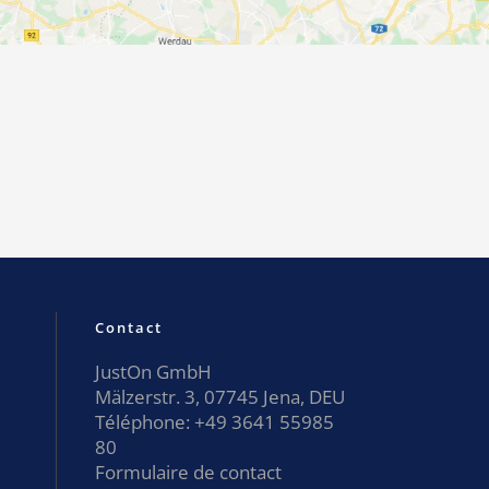
Contact
JustOn GmbH
Mälzerstr. 3, 07745 Jena, DEU
Téléphone:
+49 3641 55985
80
Formulaire de contact