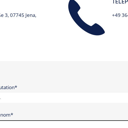
TÉLÉ
ement
e 3, 07745 Jena,
+49 36
prochement automatique des
ements
utation*
énom*