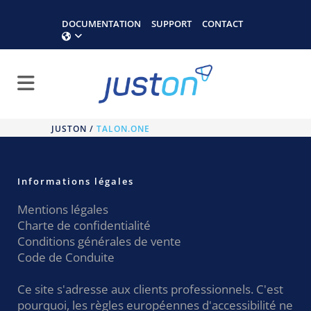
DOCUMENTATION
SUPPORT
CONTACT
JUSTON
/
TALON.ONE
Informations légales
Mentions légales
Charte de confidentialité
Conditions générales de vente
Code de Conduite
Ce site s'adresse aux clients professionnels. C'est
pourquoi, les règles européennes d'accessibilité ne