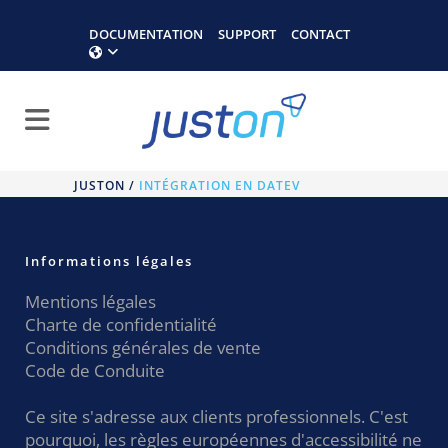
DOCUMENTATION
SUPPORT
CONTACT
JUSTON
/
INTÉGRATION EN DATEV
Informations légales
Mentions légales
Charte de confidentialité
Conditions générales de vente
Code de Conduite
Ce site s'adresse aux clients professionnels. C'est
pourquoi, les règles européennes d'accessibilité ne