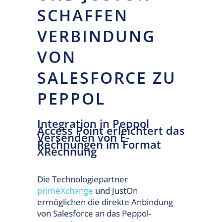
SCHAFFEN
VERBINDUNG
VON
SALESFORCE ZU
PEPPOL
Integration in Peppol
Access Point erleichtert das
Versenden von E-
Rechnungen im Format
XRechnung
Die Technologiepartner
primeXchange
und JustOn
ermöglichen die direkte Anbindung
von Salesforce an das Peppol-