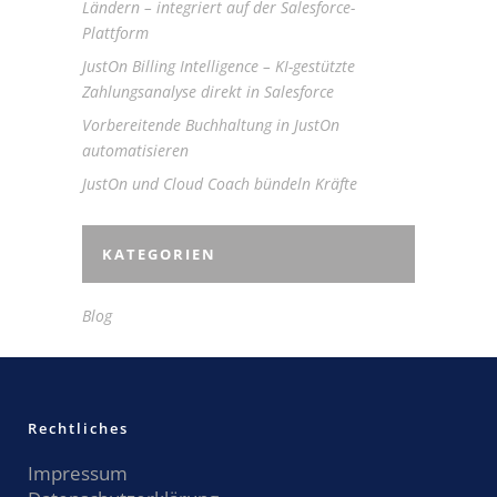
Ländern – integriert auf der Salesforce-
Plattform
JustOn Billing Intelligence – KI-gestützte
Zahlungsanalyse direkt in Salesforce
Vorbereitende Buchhaltung in JustOn
automatisieren
JustOn und Cloud Coach bündeln Kräfte
KATEGORIEN
Blog
Rechtliches
Impressum