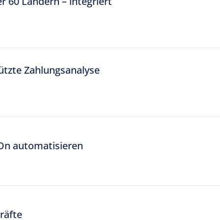
r 60 Ländern – integriert
omatischer Zahlungsabgleich
stützte Zahlungsanalyse
tOn automatisieren
räfte