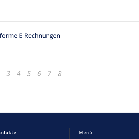
onforme E-Rechnungen
3
4
5
6
7
8
odukte
Menü