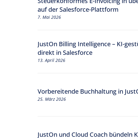
Steuerkonformes E-Invoicing in übe
Rechnungen archivieren
Aut
auf der Salesforce-Plattform
7. Mai 2026
E-Rechnungen empfangen
E-Rechnungen erstellen
Austausch von E-Rechnungen via
JustOn Billing Intelligence – KI-ge
Peppol
direkt in Salesforce
XRechnung und ZUGFeRD
13. April 2026
Rechnungen mit QR-Code
Vorbereitende Buchhaltung in Jus
25. März 2026
JustOn und Cloud Coach bündeln K