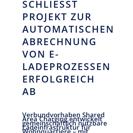
SCHLIESST P
ROJEKT ZUR A
UTOMATISCHEN A
BRECHNUNG V
ON E-L
ADEPROZESSEN E
RFOLGREICH A
B
Verbundvorhaben Shared
Area Charging entwickelt
gemeinschaftlich nutzbare
Ladeinfrastruktur für
Wohnquartiere – mit