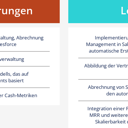
rungen
L
waltung, Abrechnung
Implementierun
esforce
Management in Sale
automatische Ers
gsverwaltung
Abbildung der Vert
ells, das auf
ts basiert
Abrechnung von S
den auto
er Cash-Metriken
Integration einer 
MRR und weiterer
Skalierbarkeit