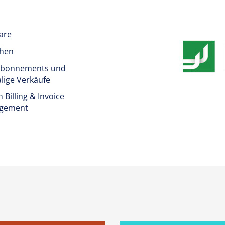
are
hen
Abonnements und
lige Verkäufe
 Billing & Invoice
gement