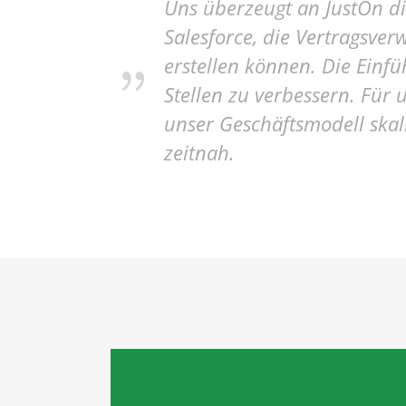
Uns überzeugt an JustOn di
Rechnungen archivieren
Aut
Salesforce, die Vertragsve
E-Rechnungen empfangen
erstellen können. Die Einf
E-Rechnungen erstellen
Stellen zu verbessern. Fü
Austausch von E-Rechnungen via
unser Geschäftsmodell skal
Peppol
zeitnah.
XRechnung und ZUGFeRD
Rechnungen mit QR-Code